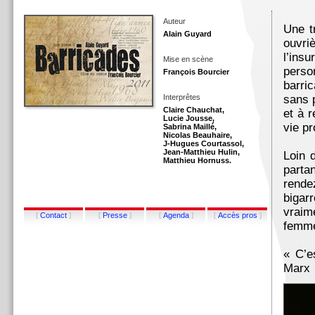
Auteur
Une t
Alain Guyard
ouvri
l’ins
Mise en scène
perso
François Bourcier
barri
Interprêtes
sans 
Claire Chauchat,
et à r
Lucie Jousse,
vie pr
Sabrina Maillé,
Nicolas Beauhaire,
J-Hugues Courtassol,
Jean-Matthieu Hulin,
Loin 
Matthieu Hornuss.
partan
rende
bigar
vraim
[
]
[
]
[
]
[
]
Contact
Presse
Agenda
Accès pros
femme
« C’e
Marx