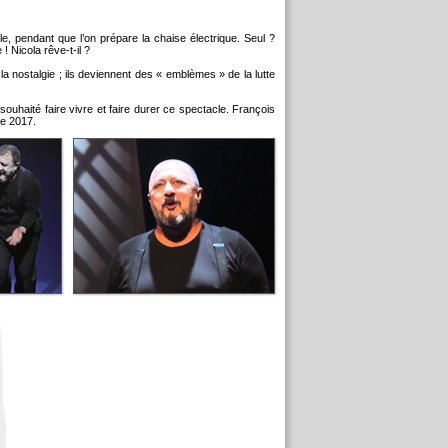
le, pendant que l’on prépare la chaise électrique. Seul ?
! Nicola rêve-t-il ?
la nostalgie ; ils deviennent des « emblèmes » de la lutte
ouhaité faire vivre et faire durer ce spectacle. François
re 2017.