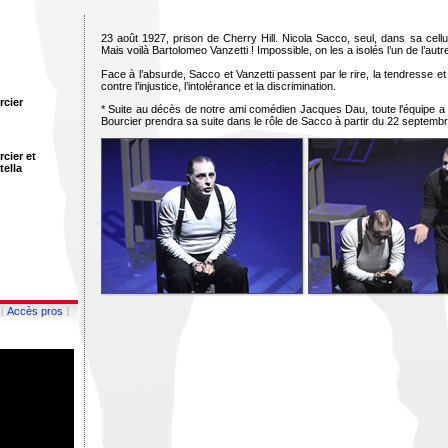
23 août 1927, prison de Cherry Hill. Nicola Sacco, seul, dans sa cellu
Mais voilà Bartolomeo Vanzetti ! Impossible, on les a isolés l’un de l’autre 
Face à l’absurde, Sacco et Vanzetti passent par le rire, la tendresse et 
contre l’injustice, l’intolérance et la discrimination.
rcier
* Suite au décès de notre ami comédien Jacques Dau, toute l'équipe a s
Bourcier prendra sa suite dans le rôle de Sacco à partir du 22 septemb
cier et
tella
[
]
Accès pros