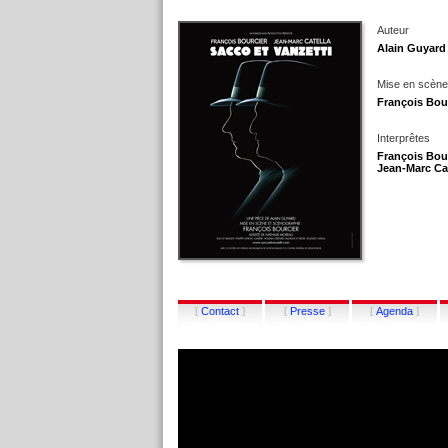
Auteur
Alain Guyard
Mise en scène
François Bou
Interprêtes
François Bour
Jean-Marc Ca
[
]
[
]
[
]
Contact
Presse
Agenda