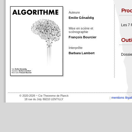
Prod
Auteure
Emilie Génaédig
Les 7 
Mise en scène et
scénographie
François Bourcier
Outi
Interprête
Barbara Lambert
Dossie
mentions léga
[